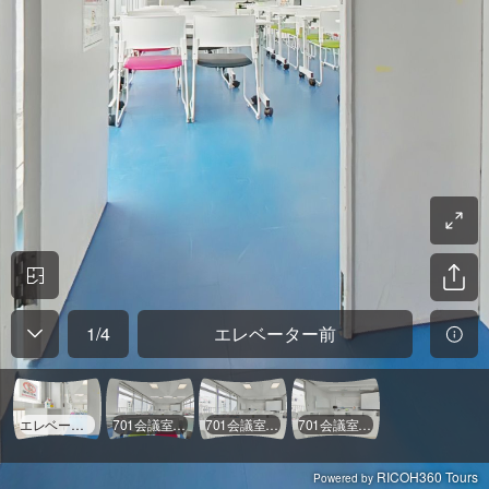
1
/
4
エレベーター前
エレベーター前
701会議室後方
701会議室中央
701会議室最前列
RICOH360 Tours
Powered by