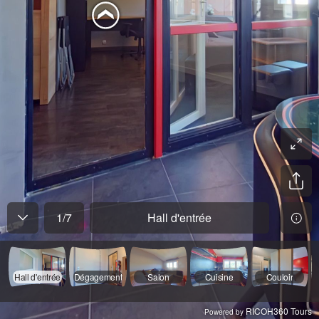
1
/
7
Hall d'entrée
Hall d'entrée
Dégagement
Salon
Cuisine
Couloir
RICOH360 Tours
Powered by