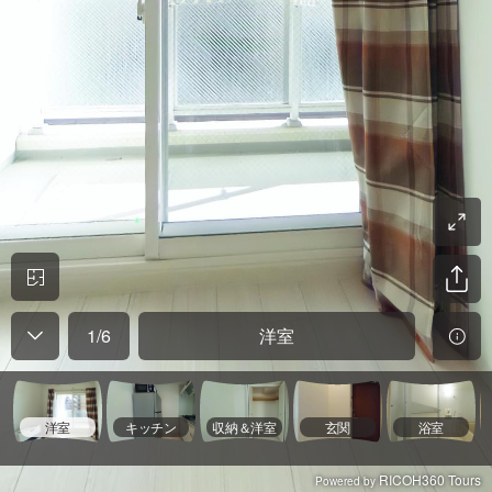
1
/
6
洋室
洋室
キッチン
収納＆洋室
玄関
浴室
RICOH360 Tours
Powered by