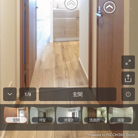
1
/
9
玄関
玄関
洋室
洋室2
洗面所
浴室
RICOH360 Tours
Powered by