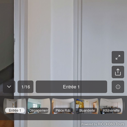
1
/
16
Entrée 1
Entrée 1
Dégagement
Pièce Rdc
Buanderie
Kitchenette
RICOH360 Tours
Powered by