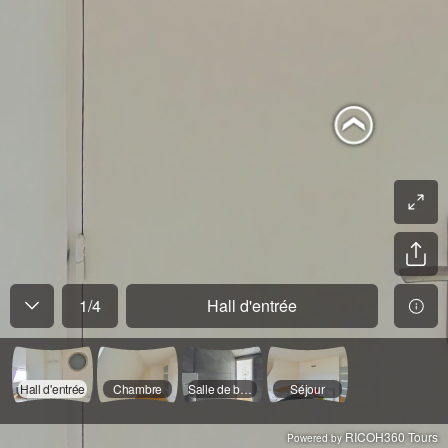
1
/
4
Hall d'entrée
Hall d'entrée
Chambre
Salle de bains
Séjour
RICOH360 Tours
Powered by