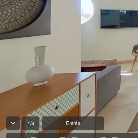
1
/
8
Entrée