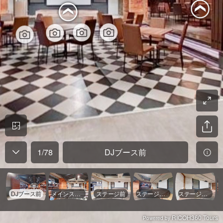
1
/
78
DJブース前
DJブース前
メインスペース中央
ステージ前
ステージ上手
ステージ下手
RICOH360 Tours
Powered by