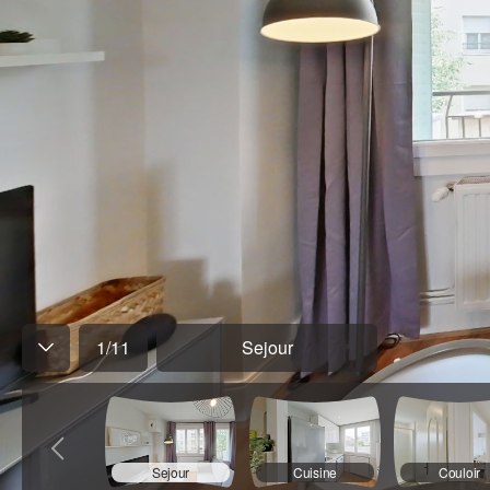
1
/
11
Sejour
Sejour
Cuisine
Couloir