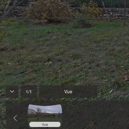
1
/
1
Vue
Vue