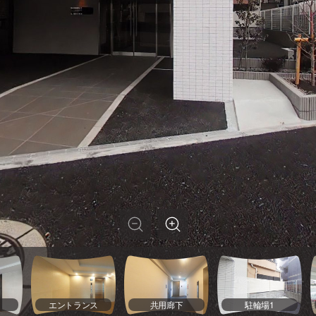
エントランス
共用廊下
駐輪場1