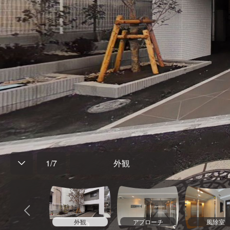
1
/
7
外観
外観
アプローチ
風除室