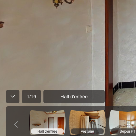
1
/
19
Hall d'entrée
Hall d'entrée
Vestiaire
Séjour P1