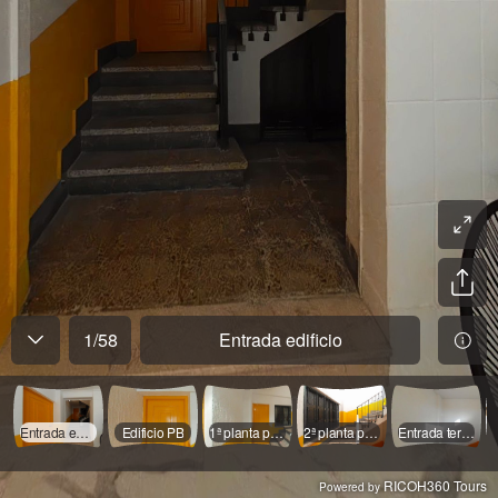
1
/
58
Entrada edificio
Entrada edificio
Edificio PB
1ª planta puerta 1
2ª planta puerta 2 y 3
Entrada terraza
RICOH360 Tours
Powered by