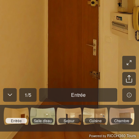
1
/
5
Entrée
Entrée
Salle d'eau
Sejour
Cuisine
Chambre
RICOH360 Tours
Powered by