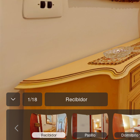
1
/
18
Recibidor
Recibidor
Pasillo
Dormitorio 