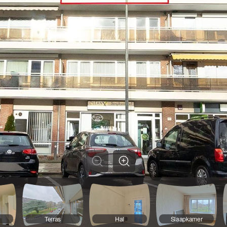
Terras
Hal
Slaapkamer