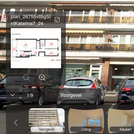
plan_26755vtlbgSi
ntKatarina7_24
1
/
9
Voorgevel
Voorgevel
Living
Keuken