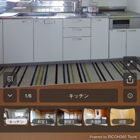
1
/
6
キッチン
キッチン
和室１
和室２
洗面所
浴室
RICOH360 Tours
Powered by