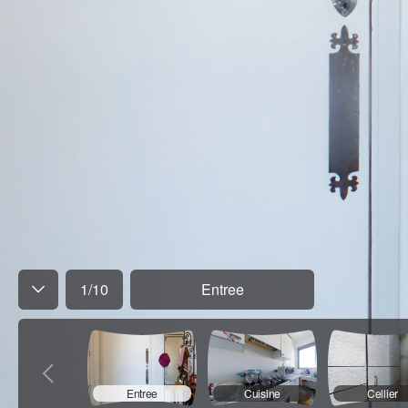
1
/
10
Entree
Entree
Cuisine
Cellier