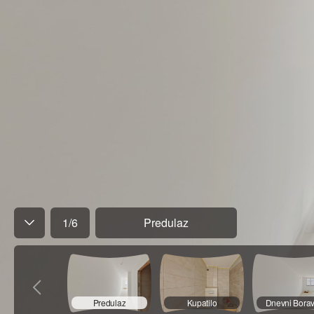
1
/
6
Predulaz
Predulaz
Kupatilo
Dnevni Bora