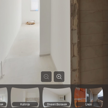
vak
Kuhinja
Dnevni Boravak
Lkon