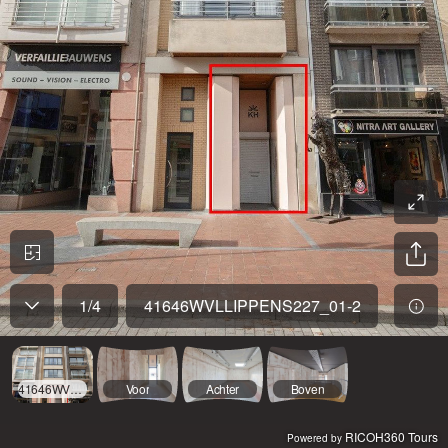
1
/
4
41646WVLLIPPENS227_01-2
41646WVLLIPPENS227_01-2
Voor
Achter
Boven
RICOH360 Tours
Powered by