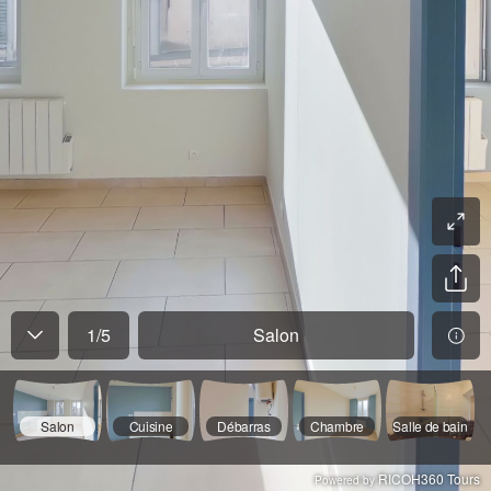
1
/
5
Salon
Salon
Cuisine
Débarras
Chambre
Salle de bain
RICOH360 Tours
Powered by