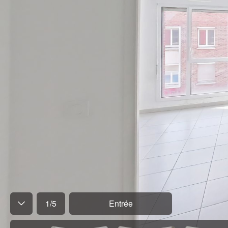
1
/
5
Entrée