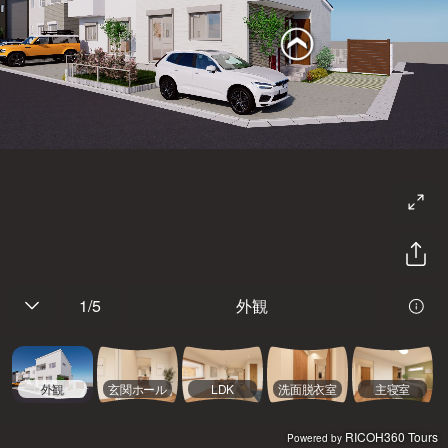
1
/
5
外観
外観
玄関ホール
LDK
洗面脱衣室
主寝室
RICOH360 Tours
Powered by