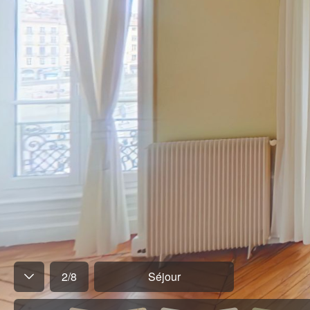
2
/
8
Séjour