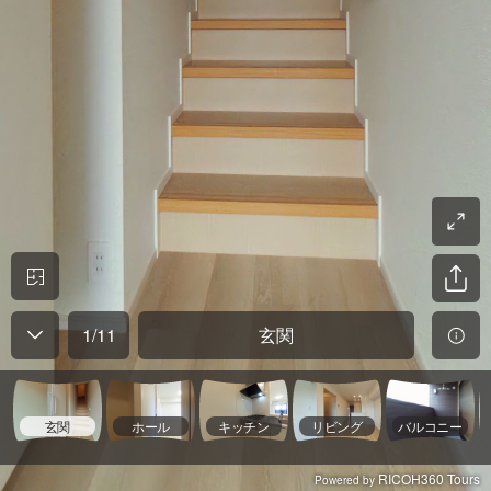
1
/
11
玄関
玄関
ホール
キッチン
リビング
バルコニー
RICOH360 Tours
Powered by