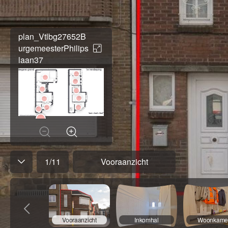
plan_Vtlbg27652B
urgemeesterPhilips
laan37
1
/
11
Vooraanzicht
Vooraanzicht
Inkomhal
Woonkame