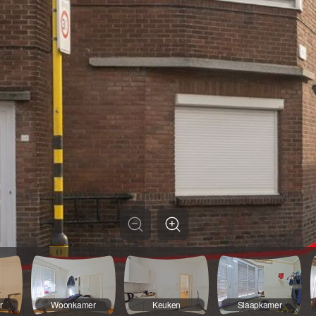
r
Woonkamer
Keuken
Slaapkamer