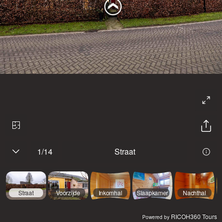
1
/
14
Straat
Straat
Voorzijde
Inkomhal
Slaapkamer
Nachthal
RICOH360 Tours
Powered by