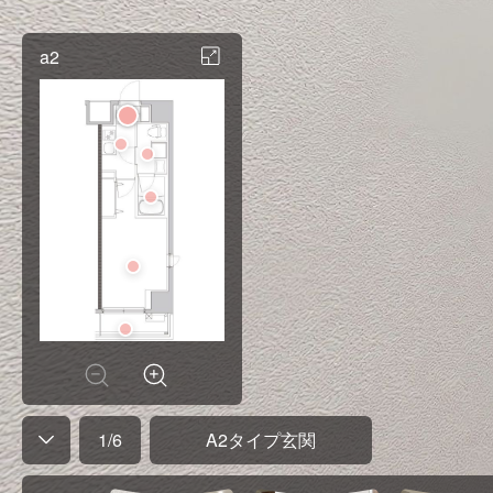
a2
1
/
6
A2タイプ玄関