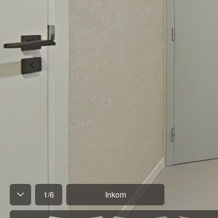
1
/
6
Inkom