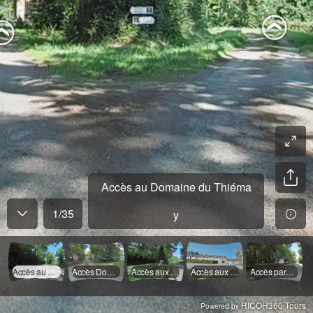
Accès au Domaine du Thiéma
1
/
35
y
Accès au Domaine du Thiémay
Accès Domaine
Accès aux Gîtes
Accès aux Gîtes
Accès parking Domaine
RICOH360 Tours
Powered by