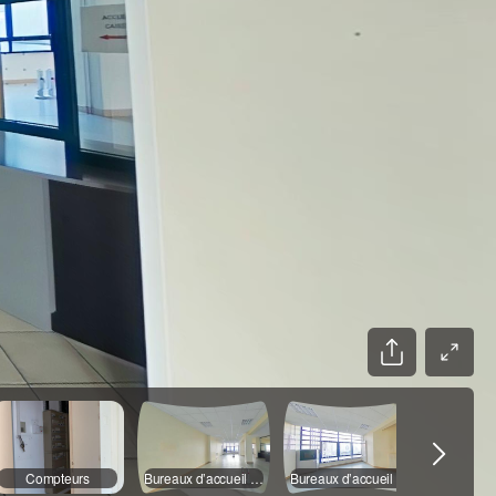
Compteurs
Bureaux d’accueil arriere
Bureaux d’accueil avant
Salle d