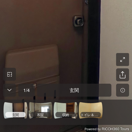
1
/
4
玄関
玄関
和室
収納
トイレ＆浴室
RICOH360 Tours
Powered by