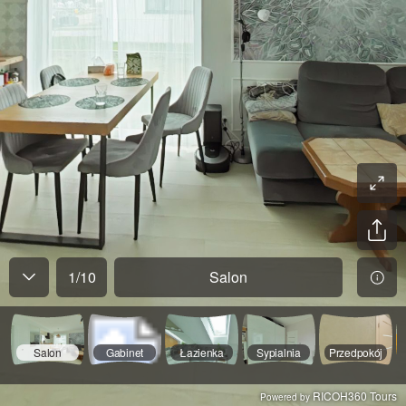
1
/
10
Salon
Salon
Gabinet
Łazienka
Sypialnia
Przedpokój
RICOH360 Tours
Powered by