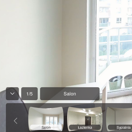
1
/
5
Salon
Salon
Łazienka
Sypialnia