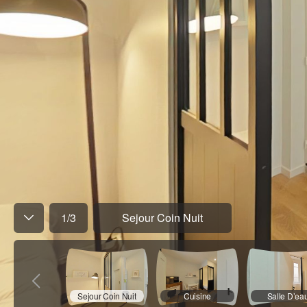
1
/
3
Sejour Coin Nuit
Sejour Coin Nuit
Cuisine
Salle D’ea