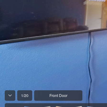
1
/
20
Front Door