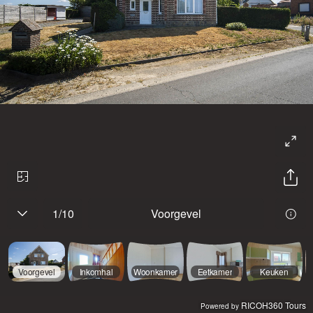
1
/
10
Voorgevel
Voorgevel
Inkomhal
Woonkamer
Eetkamer
Keuken
RICOH360 Tours
Powered by