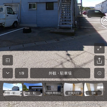
1
/
9
外観・駐車場
外観・駐車場
外観・駐車場
1階共用部分
玄関入口
DK
RICOH360 Tours
Powered by