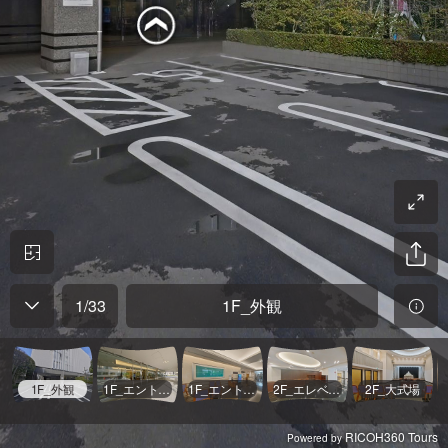
1
/
33
1F_外観
1F_外観
1F_エントランス(車寄せ)
1F_エントランスホール
2F_エレベーター前
2F_大式場
RICOH360 Tours
Powered by