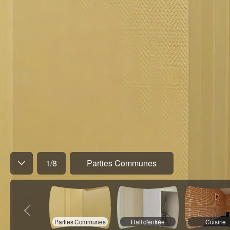
1
/
8
Parties Communes
Parties Communes
Hall d'entrée
Cuisine