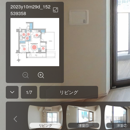
2023y10m29d_152
539358
1
/
7
リビング
リビング
洋室①
洋室②