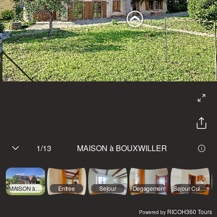
1
/
13
MAISON à BOUXWILLER
MAISON à BOUXWILLER
Entree
Sejour
Degagement
Sejour Cuisine
RICOH360 Tours
Powered by