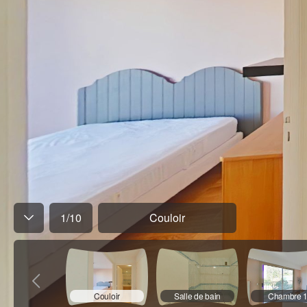
1
/
10
Couloir
Couloir
Salle de bain
Chambre 