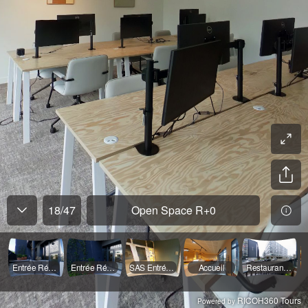
18
/
47
Open Space R+0
Entrée Résidence
Entrée Résidence
SAS Entrée Résidence
Accueil
Restaurant - Terrasse
RICOH360 Tours
Powered by