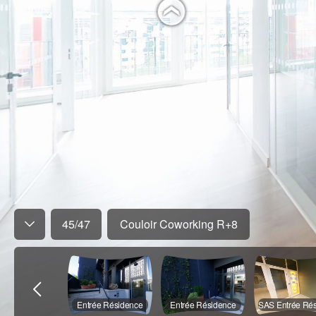
45
/
47
Couloir Coworking R+8
Entrée Résidence
Entrée Résidence